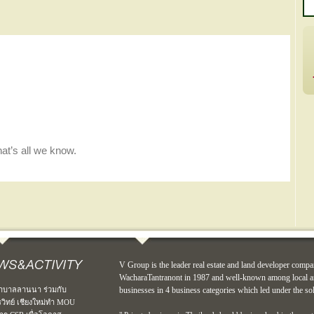
V Group is the leader real estate and land developer compa
WacharaTantranont in 1987 and well-known among local an
าบาลลานนา ร่วมกับ
businesses in 4 business categories which led under the so
รวิทย์ เชียงใหม่ทำ MOU