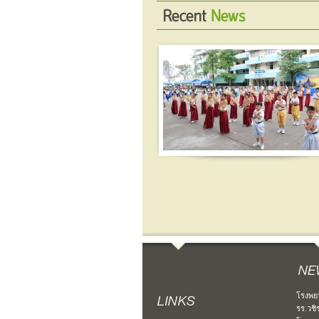
โรงพย
รร.วชิ