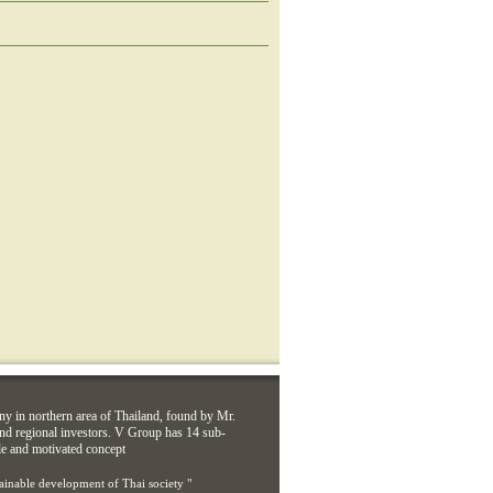
ny in northern area of Thailand, found by Mr.
d regional investors. V Group has 14 sub-
le and motivated concept
tainable development of Thai society "