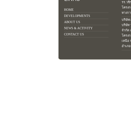
รร.วชิ
โครงก
HOME
ทางการ
DEVELOPMENTS
บริษัท
ABOUT US
บริษัท
NEWS & ACTIVITY
จำกัด
CONTACT US
โครงก
เหนือ 
อำเภอเ